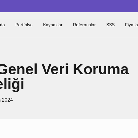
zda
Portfolyo
Kaynaklar
Referanslar
SSS
Fiyatl
Genel Veri Koruma
liği
m 2024