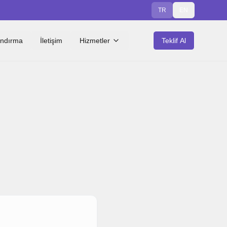
TR
EN
andırma
İletişim
Hizmetler
Teklif Al