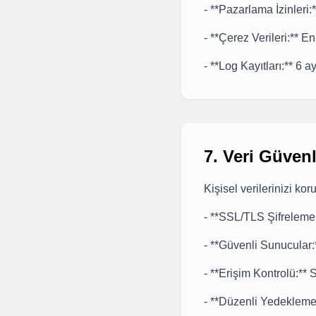
- **Pazarlama İzinleri:
- **Çerez Verileri:** E
- **Log Kayıtları:** 6 a
7. Veri Güvenl
Kişisel verilerinizi ko
- **SSL/TLS Şifreleme:*
- **Güvenli Sunucular:*
- **Erişim Kontrolü:** 
- **Düzenli Yedekleme