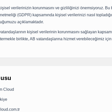
isel verilerinizin korunmasını ve gizliliğinizi önemsiyoruz. Bu 
tmeliği (GDPR) kapsamında kişisel verilerinizi nasıl topladığım
duğumuzu açıklamaktadır.
atandaşlarının kişisel verilerinin korunmasını sağlayan kapsaml
stermekle birlikte, AB vatandaşlarına hizmet verebileceğimiz iç
lusu
üm Cloud
kiye
loud.com.tr