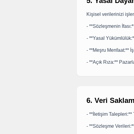
5. Yasal Daya
Kişisel verilerinizi iş
- **Sözleşmenin İfası:
- **Yasal Yükümlülük:
- **Meşru Menfaat:** İ
- **Açık Rıza:** Pazarla
6. Veri Saklam
- **İletişim Talepleri:*
- **Sözleşme Verileri: