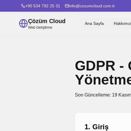
+90 534 792 25 31
info@cozumcloud.com.tr
Çözüm Cloud
Ana Sayfa
Hakkımı
Web Geliştirme
GDPR - 
Yönetme
Son Güncelleme: 19 Kası
1. Giriş